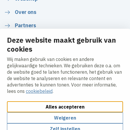
Over ons
Partners
Deze website maakt gebruik van
Nieuws
cookies
Wij maken gebruik van cookies en andere
gelijkwaardige technieken. We gebruiken deze o.a. om
Volg ons
de website goed te laten functioneren, het gebruik van
de website te analyseren en relevante content en
advertenties te kunnen tonen. Voor meer informatie,
LinkedIn
lees ons
cookiebeleid
.
Alles accepteren
Weigeren
Cookies aanpassen
Cookie beleid
Privacy policy
Zelf instellen