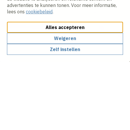
advertenties te kunnen tonen. Voor meer informatie,
lees ons
cookiebeleid
.
Alles accepteren
Weigeren
Zelf instellen
Hoe mooi zou het zijn als
afval en restmaterialen een
nieuwe bestemming
krijgen in de vorm van een
gaaf product?