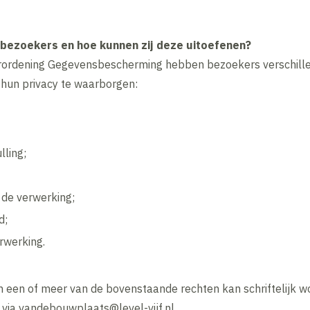
bezoekers en hoe kunnen zij deze uitoefenen?
ordening Gegevensbescherming hebben bezoekers verschille
hun privacy te waarborgen:
lling;
 de verwerking;
d;
rwerking.
n een of meer van de bovenstaande rechten kan schriftelijk wo
via vandebouwplaats@level-vijf.nl.