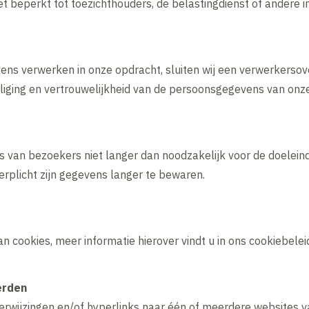
t beperkt tot toezichthouders, de belastingdienst of andere i
ns verwerken in onze opdracht, sluiten wij een verwerkerso
liging en vertrouwelijkheid van de persoonsgegevens van onz
van bezoekers niet langer dan noodzakelijk voor de doeleinde
 verplicht zijn gegevens langer te bewaren.
 cookies, meer informatie hierover vindt u in ons cookiebelei
erden
rwijzingen en/of hyperlinks naar één of meerdere websites va