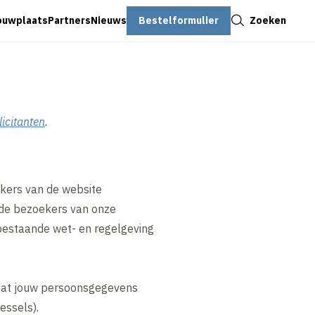
Sluiten
Bestelformulier
Zoeken
ouwplaats
Partners
Nieuws
licitanten
.
kers van de website
 de bezoekers van onze
bestaande wet- en regelgeving
 dat jouw persoonsgegevens
essels).