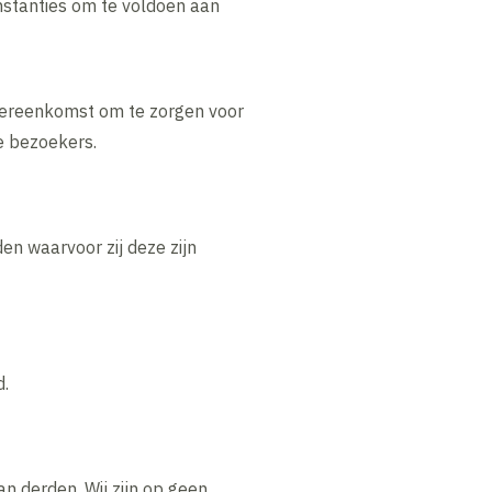
nstanties om te voldoen aan
vereenkomst om te zorgen voor
e bezoekers.
n waarvoor zij deze zijn
d.
n derden. Wij zijn op geen