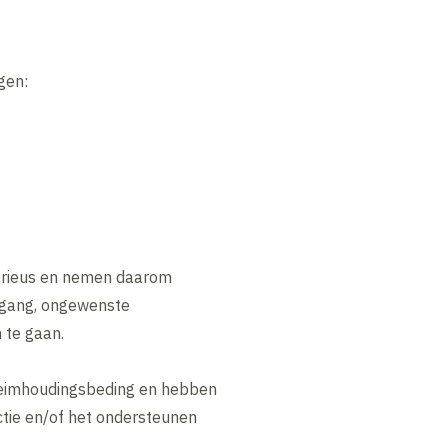
gen:
erieus en nemen daarom
egang, ongewenste
 te gaan.
eimhoudingsbeding en hebben
ctie en/of het ondersteunen