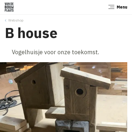
Menu
Sluiten
Webshop
B house
Vogelhuisje voor onze toekomst.