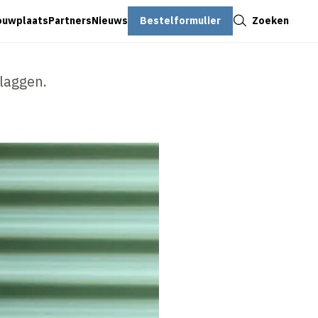
Sluiten
Bestelformulier
Zoeken
ouwplaats
Partners
Nieuws
laggen.