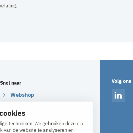
etaling.
Volg ons
Snel naar
Webshop
Linked
Over ons
cookies
Partners
ige technieken. We gebruiken deze o.a.
ik van de website te analyseren en