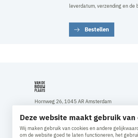
leverdatum, verzending en de b
Bestellen
Hornweg 26, 1045 AR Amsterdam
Mail:
vandebouwplaats@level-vijf.nl
Deze website maakt gebruik van 
Contact
Wij maken gebruik van cookies en andere gelijkwaard
om de website goed te laten functioneren, het gebru