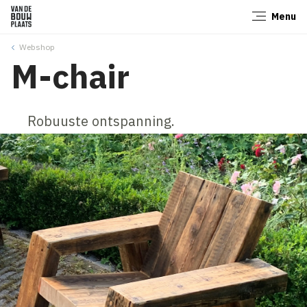
Menu
Sluiten
Webshop
M-chair
Robuuste ontspanning.